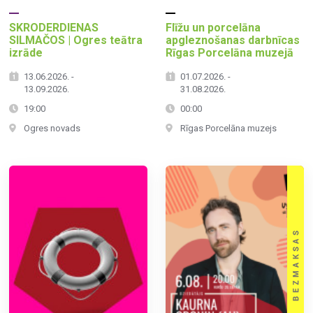
SKRODERDIENAS
Flīžu un porcelāna
SILMAČOS | Ogres teātra
apgleznošanas darbnīcas
izrāde
Rīgas Porcelāna muzejā
13.06.2026. -
01.07.2026. -
13.09.2026.
31.08.2026.
19:00
00:00
Ogres novads
Rīgas Porcelāna muzejs