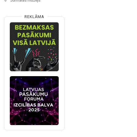
Jūrmalas muzejs
REKLĀMA