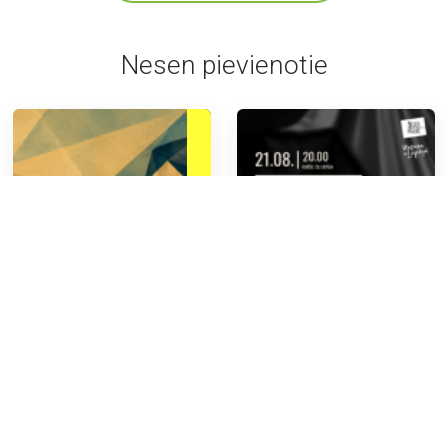
Nesen pievienotie
SEMINĀRI
LATVIEŠU POPULĀRĀ MŪZIKA