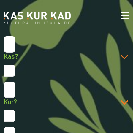
Kas?
Kur?