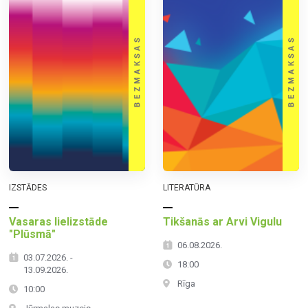
IZSTĀDES
LITERATŪRA
Vasaras lielizstāde
Tikšanās ar Arvi Vigulu
"Plūsmā"
06.08.2026.
03.07.2026. -
18:00
13.09.2026.
Rīga
10:00