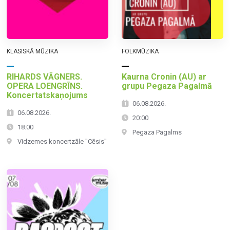
KLASISKĀ MŪZIKA
FOLKMŪZIKA
RIHARDS VĀGNERS.
Kaurna Cronin (AU) ar
OPERA LOENGRĪNS.
grupu Pegaza Pagalmā
Koncertatskaņojums
06.08.2026.
06.08.2026.
20:00
18:00
Pegaza Pagalms
Vidzemes koncertzāle "Cēsis"