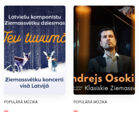
POPULĀRĀ MŪZIKA
POPULĀRĀ MŪZIKA
TEV TUVUMĀ |
Ziemassvētku noskaņu
Ziemassvētku koncerts
koncerts. Andrejs
Osokins ar solo
30.12.2026.
programmu “Klasiskie