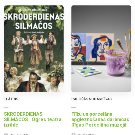
TEĀTRIS
RADOŠĀS NODARBĪBAS
SKRODERDIENAS
Flīžu un porcelāna
SILMAČOS | Ogres teātra
apgleznošanas darbnīcas
izrāde
Rīgas Porcelāna muzejā