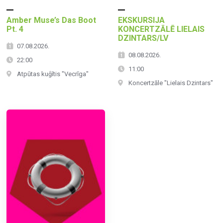
Amber Muse’s Das Boot
EKSKURSIJA
Pt. 4
KONCERTZĀLĒ LIELAIS
DZINTARS/LV
07.08.2026.
08.08.2026.
22:00
11:00
Atpūtas kuģītis "Vecrīga"
Koncertzāle "Lielais Dzintars"