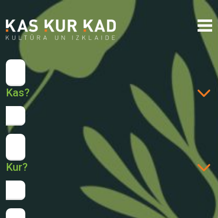
Kas?
Kur?