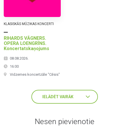
KLASISKĀS MŪZIKAS KONCERTI
RIHARDS VĀGNERS.
OPERA LOENGRĪNS.
Koncertatskaņojums
08.08.2026.
16:00
Vidzemes koncertzāle "Cēsis"
IELĀDĒT VAIRĀK
Nesen pievienotie