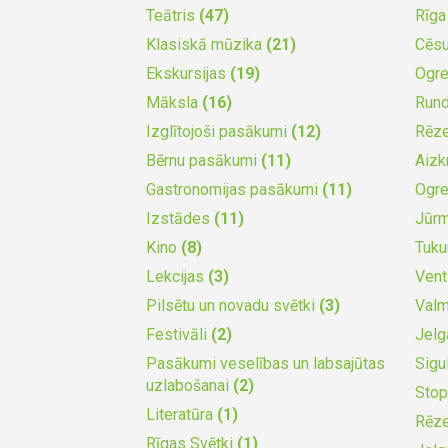
Teātris
(47)
Rīg
Klasiskā mūzika
(21)
Cēs
Ekskursijas
(19)
Ogr
Māksla
(16)
Run
Izglītojoši pasākumi
(12)
Rēz
Bērnu pasākumi
(11)
Aizk
Gastronomijas pasākumi
(11)
Ogr
Izstādes
(11)
Jūr
Kino
(8)
Tuk
Lekcijas
(3)
Vent
Pilsētu un novadu svētki
(3)
Valm
Festivāli
(2)
Jel
Pasākumi veselības un labsajūtas
Sigu
uzlabošanai
(2)
Stop
Literatūra
(1)
Rēz
Rīgas Svētki
(1)