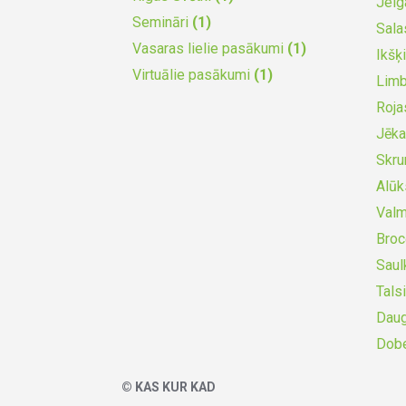
Jel
Semināri
(1)
Sala
Vasaras lielie pasākumi
(1)
Ikšķ
Virtuālie pasākumi
(1)
Lim
Roja
Jēka
Skr
Alū
Valm
Bro
Saul
Tals
Dau
Dob
© KAS KUR KAD