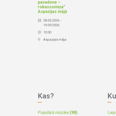
pavadone –
rokassomiņa”
Aspazijas mājā
28.05.2026. -
19.09.2026.
10:00
Aspazijas māja
Kas?
Ku
Populārā mūzika
(98)
Liep