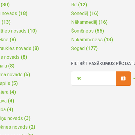
a
(30)
Rīt
(12)
u novads
(18)
Šonedēļ
(16)
e
(13)
Nākamnedēļ
(16)
dāles novads
(10)
Šomēness
(56)
ekne
(8)
Nākammēness
(13)
raukles novads
(8)
Šogad
(177)
es novads
(8)
FILTRĒT PASĀKUMUS PĒC DA
mala
(8)
uma novads
(5)
spils
(5)
iera
(4)
gava
(4)
lda
(4)
iņu novads
(3)
eknes novads
(2)