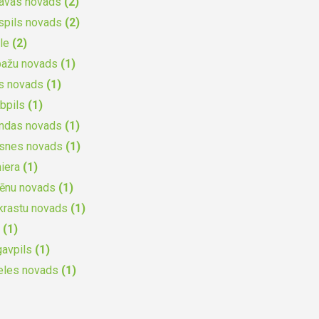
gavas novads
(2)
spils novads
(2)
ile
(2)
bažu novads
(1)
s novads
(1)
bpils
(1)
undas novads
(1)
ksnes novads
(1)
iera
(1)
cēnu novads
(1)
krastu novads
(1)
i
(1)
gavpils
(1)
eles novads
(1)