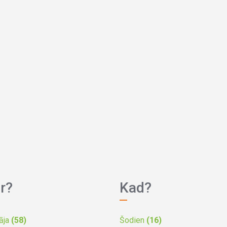
r?
Kad?
āja
(58)
Šodien
(16)