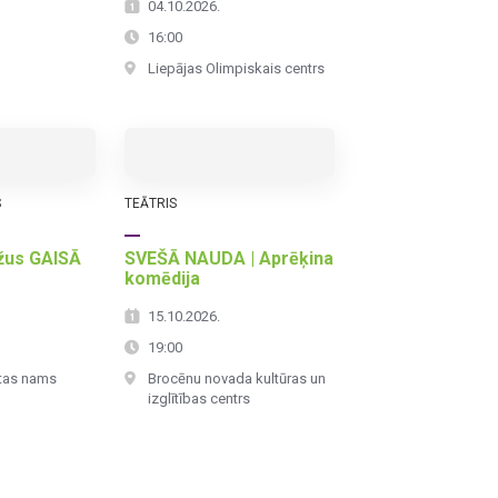
04.10.2026.
16:00
Liepājas Olimpiskais centrs
S
TEĀTRIS
džus GAISĀ
SVEŠĀ NAUDA | Aprēķina
komēdija
15.10.2026.
19:00
tas nams
Brocēnu novada kultūras un
izglītības centrs