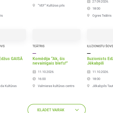
.
27.09.2026.
"VEF" Kultūras pils
18:00
is
Ogres Teātris
OVS
TEĀTRIS
ILUZIONISTU ŠOV
 Edžus GAISĀ
Komēdija “Ak, šis
Iluzionists E
nevainīgais blefs!”
Jēkabpilī
.
11.10.2026.
11.10.2026.
16:00
18:00
da Kultūras
Valmieras kultūras centrs
Jēkabpils Tau
IELĀDĒT VAIRĀK