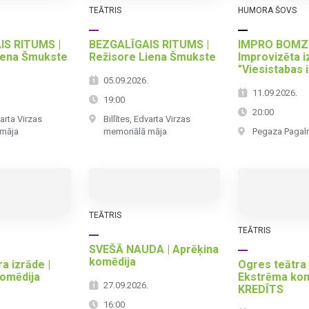
TEĀTRIS
HUMORA ŠOVS
IS RITUMS |
BEZGALĪGAIS RITUMS |
IMPRO BOMZI
iena Šmukste
Režisore Liena Šmukste
Improvizēta i
"Viesistabas 
.
05.09.2026.
11.09.2026.
19:00
20:00
varta Virzas
Billītes, Edvarta Virzas
 māja
memoriālā māja
Pegaza Pagal
TEĀTRIS
TEĀTRIS
SVEŠĀ NAUDA | Aprēķina
komēdija
a izrāde |
Ogres teātra 
omēdija
Ekstrēma kom
27.09.2026.
KREDĪTS
16:00