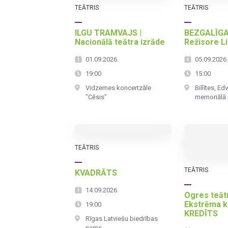
TEĀTRIS
TEĀTRIS
ILGU TRAMVAJS |
BEZGALĪGA
Nacionālā teātra izrāde
Režisore L
01.09.2026.
05.09.2026
19:00
15:00
Vidzemes koncertzāle
Billītes, Ed
"Cēsis"
memoriālā
TEĀTRIS
TEĀTRIS
KVADRĀTS
14.09.2026.
Ogres teātr
Ekstrēma k
19:00
KREDĪTS
Rīgas Latviešu biedrības
nams