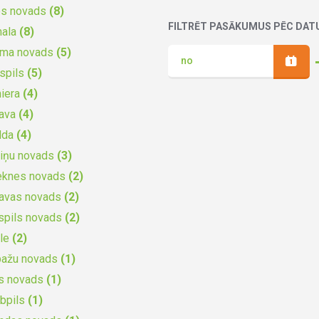
es novads
(8)
FILTRĒT PASĀKUMUS PĒC DA
mala
(8)
uma novads
(5)
spils
(5)
iera
(4)
gava
(4)
lda
(4)
iņu novads
(3)
eknes novads
(2)
gavas novads
(2)
spils novads
(2)
ile
(2)
bažu novads
(1)
s novads
(1)
bpils
(1)