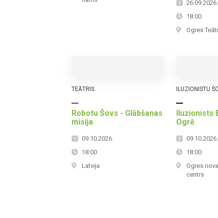
26.09.2026
18:00
Ogres Teātr
TEĀTRIS
ILUZIONISTU Š
Robotu Šovs - Glābšanas
Iluzionists
misija
Ogrē
09.10.2026.
09.10.2026
18:00
18:00
Latvija
Ogres nova
centrs