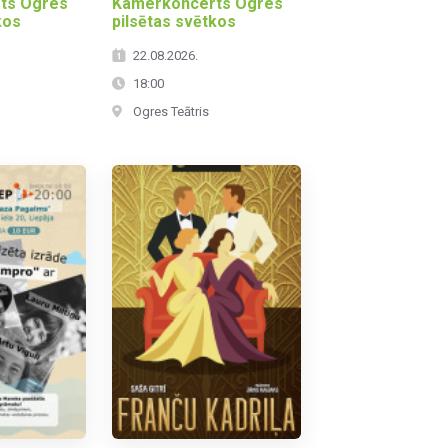
ts Ogres
Kamerkoncerts Ogres
kos
pilsētas svētkos
22.08.2026.
18:00
Ogres Teātris