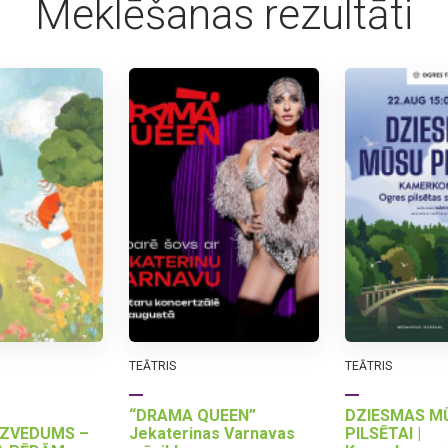
Meklēšanas rezultāti
TEĀTRIS
TEĀTRIS
“DRAMA QUEEN”
DZIESMAS M
ZVEDUMS –
Jekaterinas Varnavas
PILSĒTAI |