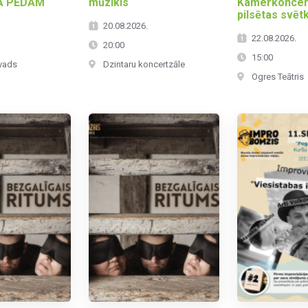
A PĒDĀM
mūzikls
Kamerkoncer
pilsētas svēt
.
20.08.2026.
22.08.2026.
20:00
15:00
ovads
Dzintaru koncertzāle
Ogres Teātris