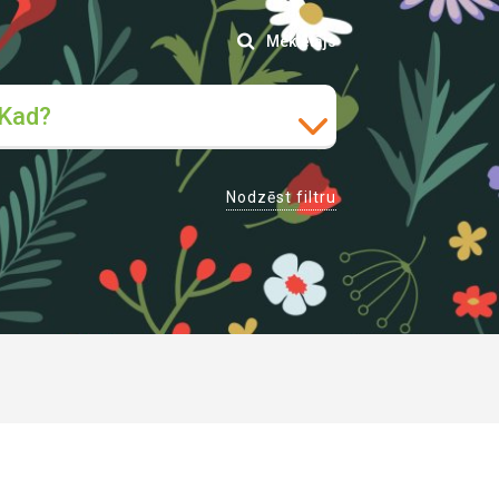
Meklētājs
Kad?
Nodzēst filtru