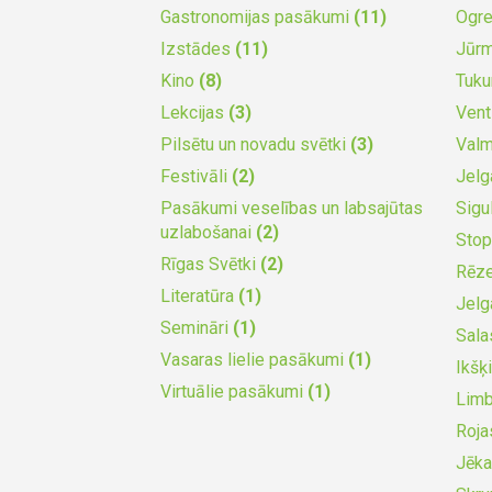
Gastronomijas pasākumi
(11)
Ogr
Izstādes
(11)
Jūr
Kino
(8)
Tuk
Lekcijas
(3)
Vent
Pilsētu un novadu svētki
(3)
Valm
Festivāli
(2)
Jel
Pasākumi veselības un labsajūtas
Sigu
uzlabošanai
(2)
Stop
Rīgas Svētki
(2)
Rēz
Literatūra
(1)
Jel
Semināri
(1)
Sala
Vasaras lielie pasākumi
(1)
Ikšķ
Virtuālie pasākumi
(1)
Lim
Roja
Jēka