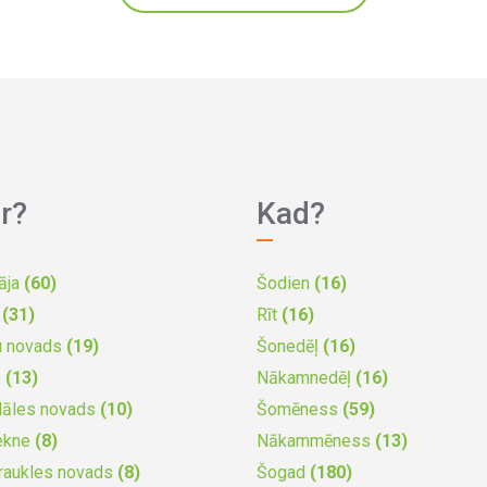
r?
Kad?
āja
(60)
Šodien
(16)
a
(31)
Rīt
(16)
u novads
(19)
Šonedēļ
(16)
e
(13)
Nākamnedēļ
(16)
dāles novads
(10)
Šomēness
(59)
ekne
(8)
Nākammēness
(13)
raukles novads
(8)
Šogad
(180)