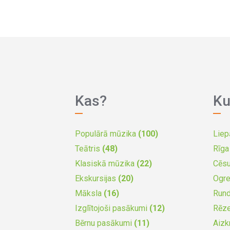
Kas?
Ku
Populārā mūzika
(100)
Liep
Teātris
(48)
Rīg
Klasiskā mūzika
(22)
Cēs
Ekskursijas
(20)
Ogr
Māksla
(16)
Run
Izglītojoši pasākumi
(12)
Rēz
Bērnu pasākumi
(11)
Aizk