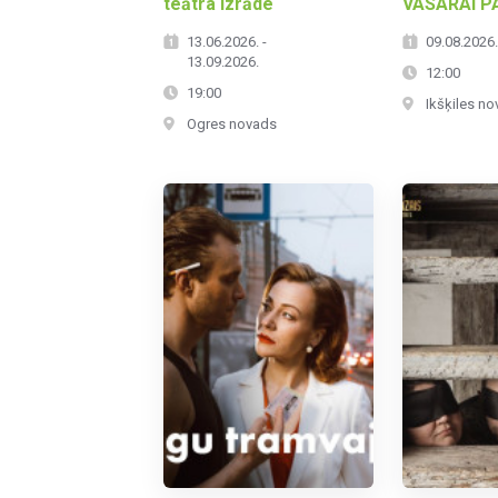
teātra izrāde
VASARAI P
13.06.2026. -
09.08.2026
13.09.2026.
12:00
19:00
Ikšķiles n
Ogres novads