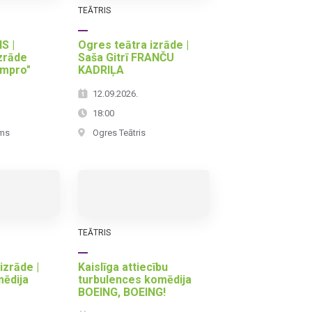
TEĀTRIS
S |
Ogres teātra izrāde |
zrāde
Saša Gitrī FRANČU
impro"
KADRIĻA
12.09.2026.
18:00
ms
Ogres Teātris
TEĀTRIS
izrāde |
Kaislīga attiecību
ēdija
turbulences komēdija
BOEING, BOEING!