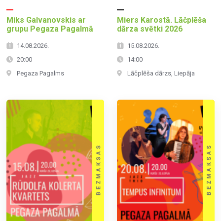
Miks Galvanovskis ar
Miers Karostā. Lāčplēša
grupu Pegaza Pagalmā
dārza svētki 2026
14.08.2026.
15.08.2026.
20:00
14:00
Pegaza Pagalms
Lāčplēša dārzs, Liepāja