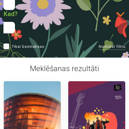
Kad?
Nodzēst filtru
Tikai bezmaksas
Meklēšanas rezultāti