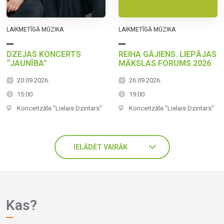
LAIKMETĪGĀ MŪZIKA
LAIKMETĪGĀ MŪZIKA
DZEJAS KONCERTS
REIHA GĀJIENS. LIEPĀJAS
“JAUNĪBA”
MĀKSLAS FORUMS 2026
20.09.2026.
26.09.2026.
15:00
19:00
Koncertzāle "Lielais Dzintars"
Koncertzāle "Lielais Dzintars"
IELĀDĒT VAIRĀK
Kas?