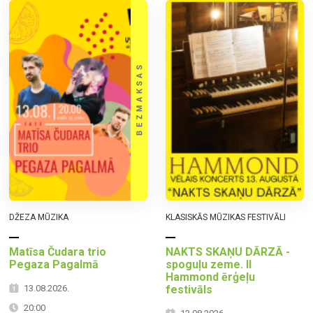
DŽEZA MŪZIKA
KLASISKĀS MŪZIKAS FESTIVĀLI
Matīsa Čudara trio
NAKTS SKAŅU DĀRZĀ -
Pegaza Pagalmā
spoguļu zeme. II
Hammond ērģeļu
13.08.2026.
festivāls
20:00