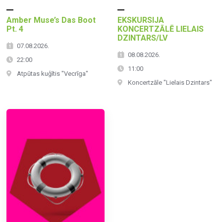
Amber Muse’s Das Boot
EKSKURSIJA
Pt. 4
KONCERTZĀLĒ LIELAIS
DZINTARS/LV
07.08.2026.
08.08.2026.
22:00
11:00
Atpūtas kuģītis "Vecrīga"
Koncertzāle "Lielais Dzintars"