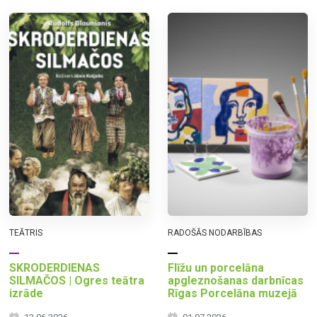
TEĀTRIS
RADOŠĀS NODARBĪBAS
SKRODERDIENAS
Flīžu un porcelāna
SILMAČOS | Ogres teātra
apgleznošanas darbnīcas
izrāde
Rīgas Porcelāna muzejā