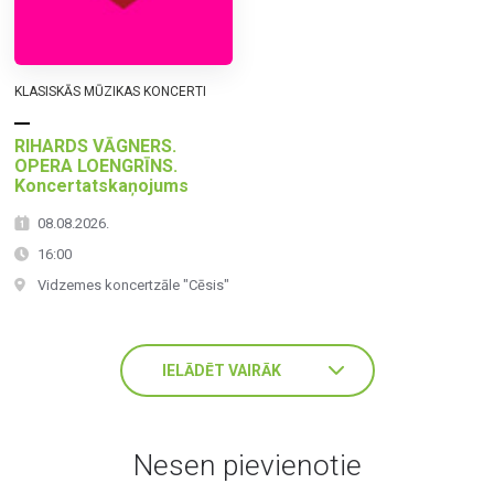
KLASISKĀS MŪZIKAS KONCERTI
RIHARDS VĀGNERS.
OPERA LOENGRĪNS.
Koncertatskaņojums
08.08.2026.
16:00
Vidzemes koncertzāle "Cēsis"
IELĀDĒT VAIRĀK
Nesen pievienotie