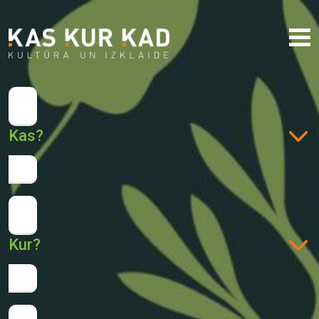
Kas?
Kur?