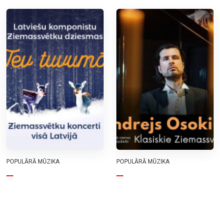
POPULĀRĀ MŪZIKA
POPULĀRĀ MŪZIKA
TEV TUVUMĀ |
Ziemassvētku noskaņu
Ziemassvētku koncerts
koncerts. Andrejs
Osokins ar solo
30.12.2026.
programmu “Klasiskie