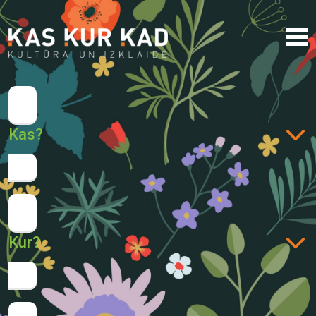
Kas?
Kur?