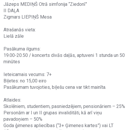
Jāzeps MEDIŅŠ Otrā simfonija “Ziedonī”
II DAĻA
Zigmars LIEPIŅŠ Mesa
Atrašanās vieta:
Lielā zāle
Pasākuma ilgums:
19.00-20.50 / koncerts divās daļās, aptuveni 1 stunda un 50
minūtes
Ieteicamais vecums: 7+
Biļetes: no 15,00 eiro
Pasākumam tuvojoties, biļešu cena var tikt mainīta.
Atlaides:
Skolēniem, studentiem, pasniedzējiem, pensionāriem – 25%
Personām ar I un II grupas invaliditāti, kā arī viņu
pavadoņiem – 50%
Goda ģimenes apliecības (“3+ Ģimenes kartes”) vai LT