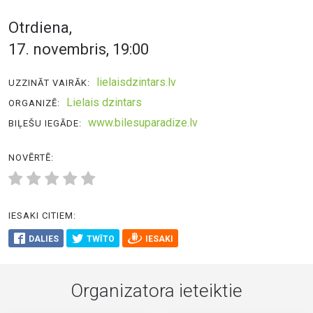
Otrdiena,
17. novembris, 19:00
lielaisdzintars.lv
UZZINĀT VAIRĀK:
Lielais dzintars
ORGANIZĒ:
www.bilesuparadize.lv
BIĻEŠU IEGĀDE:
NOVĒRTĒ:
IESAKI CITIEM:
DALIES
TWĪTO
IESAKI
Organizatora ieteiktie