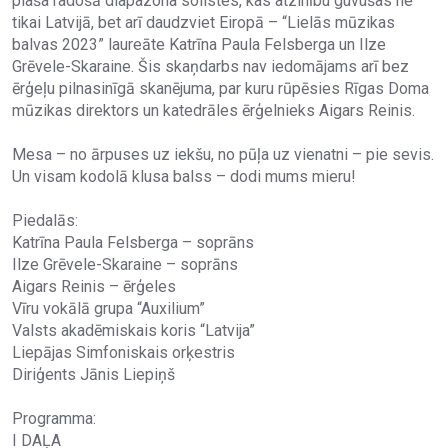
plaša radošā diapazona solistes, kas atzinību guvušas ne
tikai Latvijā, bet arī daudzviet Eiropā – “Lielās mūzikas
balvas 2023” laureāte Katrīna Paula Felsberga un Ilze
Grēvele-Skaraine. Šis skaņdarbs nav iedomājams arī bez
ērģeļu pilnasinīgā skanējuma, par kuru rūpēsies Rīgas Doma
mūzikas direktors un katedrāles ērģelnieks Aigars Reinis.
Mesa – no ārpuses uz iekšu, no pūļa uz vienatni – pie sevis.
Un visam kodolā klusa balss – dodi mums mieru!
Piedalās:
Katrīna Paula Felsberga – soprāns
Ilze Grēvele-Skaraine – soprāns
Aigars Reinis – ērģeles
Vīru vokālā grupa “Auxilium”
Valsts akadēmiskais koris “Latvija”
Liepājas Simfoniskais orķestris
Diriģents Jānis Liepiņš
Programma:
I DAĻA