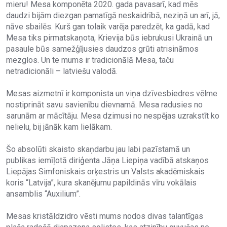
mieru! Mesa komponēta 2020. gada pavasarī, kad mēs
daudzi bijām diezgan pamatīgā neskaidrībā, neziņā un arī, jā,
nāve sbailēs. Kurš gan tolaik varēja paredzēt, ka gadā, kad
Mesa tiks pirmatskaņota, Krievija būs iebrukusi Ukrainā un
pasaule būs samežģījusies daudzos grūti atrisināmos
mezglos. Un te mums ir tradicionālā Mesa, taču
netradicionāli – latviešu valodā.
Mesas aizmetnī ir komponista un viņa dzīvesbiedres vēlme
nostiprināt savu savienību dievnamā. Mesa radusies no
sarunām ar mācītāju. Mesa dzimusi no nespējas uzrakstīt ko
nelielu, bij jānāk kam lielākam.
Šo absolūti skaisto skaņdarbu jau labi pazīstamā un
publikas iemīļotā diriģenta Jāņa Liepiņa vadībā atskaņos
Liepājas Simfoniskais orķestris un Valsts akadēmiskais
koris “Latvija”, kura skanējumu papildinās vīru vokālais
ansamblis “Auxilium”.
Mesas kristāldzidro vēsti mums nodos divas talantīgas