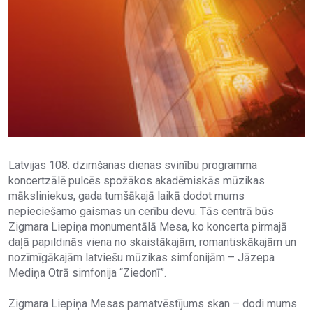
Latvijas 108. dzimšanas dienas svinību programma
koncertzālē pulcēs spožākos akadēmiskās mūzikas
māksliniekus, gada tumšākajā laikā dodot mums
nepieciešamo gaismas un cerību devu. Tās centrā būs
Zigmara Liepiņa monumentālā Mesa, ko koncerta pirmajā
daļā papildinās viena no skaistākajām, romantiskākajām un
nozīmīgākajām latviešu mūzikas simfonijām – Jāzepa
Mediņa Otrā simfonija “Ziedonī”.
Zigmara Liepiņa Mesas pamatvēstījums skan – dodi mums