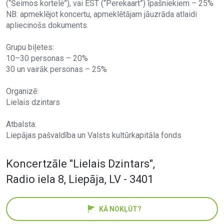
(“Šeimos kortelė”), vai EST (“Perekaart”) īpašniekiem – 25%
NB: apmeklējot koncertu, apmeklētājam jāuzrāda atlaidi
apliecinošs dokuments.
Grupu biļetes:
10–30 personas – 20%
30 un vairāk personas – 25%
Organizē:
Lielais dzintars
Atbalsta:
Liepājas pašvaldība un Valsts kultūrkapitāla fonds
Koncertzāle "Lielais Dzintars"
,
Radio iela 8, Liepāja, LV - 3401
KĀ NOKĻŪT?